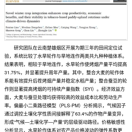
研究团队在云南楚雄烟区开展为期三年的田间定位试
验，系统比较了水旱轮作与旱地连作两类共九种种植体系。
结果表明，相较于旱地连作，水旱轮作使烤烟产量平均提高
31.75%，并显著提升周年产量。其中，整合大麦的轮作体
系能有效提升后茬烤烟产量并稳定水稻产量；整合蚕豆的轮
作则显著提高烤烟的可持续产量指数（SYI）。经济效益方
面，大麦与蚕豆处理均获得较高的效益成本比和劳动生产
率。偏最小二乘路径模型（PLS-PM）分析揭示，气候因子
通过调控土壤化学性质间接解释了63.4%的作物产量变异，
形成“气候—土壤化学—产量”的层级驱动路径。价格敏感性
分析显示，水旱轮作体系对农产品价格波动的弹性系数更