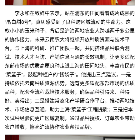
李永和在致辞中表示，站在浦东的田间看着成片成熟的
“晶白甜8号”，真切感受到了良种跨区域流动的生命力。这
款小小的玉米种子，背后是沪滇两地农业人跨越两千多公里
的协作接力，未来云南农大将继续开放种质资源与技术平
台，与上海的科研、推广团队一起，共同搭建品种联合测
试、技术人才互访、产销信息互通的长效机制，让更多适配
东部市场的优质高原良种走进上海的田间地头，丰富市民的
“菜篮子”，鼓起种植户的“钱袋子”。他提出三点建议，一是
持续依托云南种质资源优势，选育更多适配东部市场的优质
品种，配套全流程栽培技术服务，确保品种引得来、种得
好、卖得出；二是搭建常态化产学研合作平台，推动两地技
术、市场信息互通，助力上海“菜篮子”工程提质；三是把本
次试种经验向更广区域复制，通过品种授权、订单农业带动
农户增收，擦亮沪滇协作农业帮扶品牌。