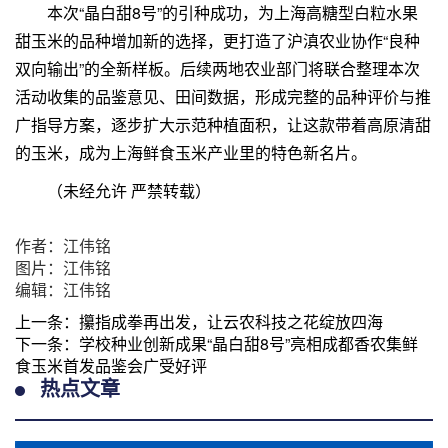
本次“晶白甜8号”的引种成功，为上海高糖型白粒水果
甜玉米的品种增加新的选择，更打造了沪滇农业协作“良种
双向输出”的全新样板。后续两地农业部门将联合整理本次
活动收集的品鉴意见、田间数据，形成完整的品种评价与推
广指导方案，逐步扩大示范种植面积，让这款带着高原清甜
的玉米，成为上海鲜食玉米产业里的特色新名片。
（未经允许 严禁转载）
作者：江伟铭
图片：江伟铭
编辑：江伟铭
上一条：
攥指成拳再出发，让云农科技之花绽放四海
下一条：
学校种业创新成果“晶白甜8号”亮相成都香农集鲜
食玉米首发品鉴会广受好评
热点文章