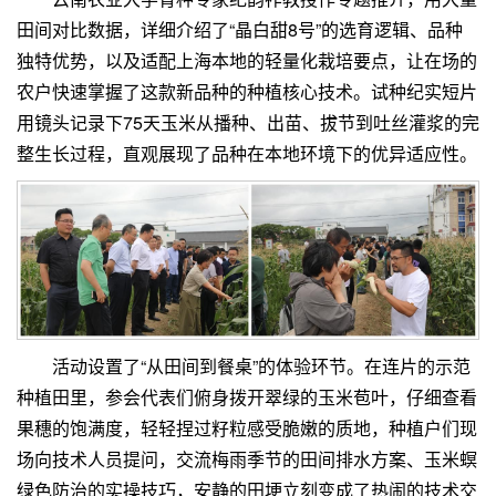
田间对比数据，详细介绍了“晶白甜8号”的选育逻辑、品种
独特优势，以及适配上海本地的轻量化栽培要点，让在场的
农户快速掌握了这款新品种的种植核心技术。试种纪实短片
用镜头记录下75天玉米从播种、出苗、拔节到吐丝灌浆的完
整生长过程，直观展现了品种在本地环境下的优异适应性。
活动设置了“从田间到餐桌”的体验环节。在连片的示范
种植田里，参会代表们俯身拨开翠绿的玉米苞叶，仔细查看
果穗的饱满度，轻轻捏过籽粒感受脆嫩的质地，种植户们现
场向技术人员提问，交流梅雨季节的田间排水方案、玉米螟
绿色防治的实操技巧，安静的田埂立刻变成了热闹的技术交