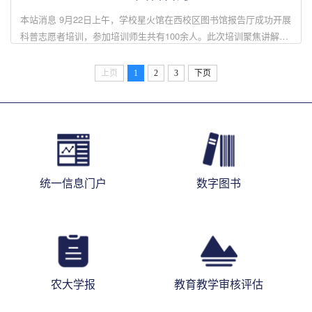
本站消息 9月22日上午，学校星火馆在西校区图书馆报告厅成功开展
科普志愿者培训，参加培训师生共有100余人。此次培训聚焦讲解员
能力提升，从三方面系统展开：一是塑造良好讲解员形象，明确得体
着装、良好姿态等要...
上页
1
2
3
下页
统一信息门户
数字图书
农大学报
教育教学审核评估