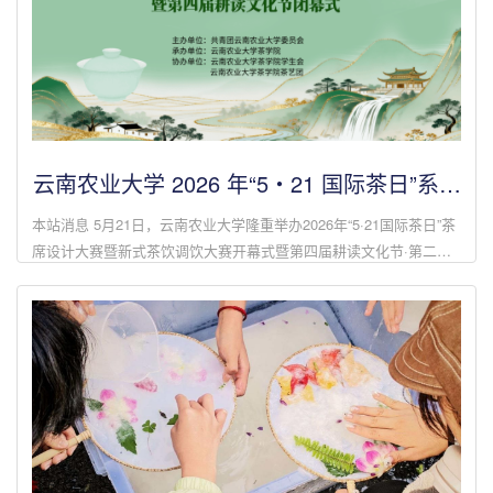
云南农业大学 2026 年“5・21 国际茶日”系列
大赛开幕暨第四届耕读文化节闭幕圆满举行
本站消息 5月21日，云南农业大学隆重举办2026年“5·21国际茶日”茶
席设计大赛暨新式茶饮调饮大赛开幕式暨第四届耕读文化节·第二十
二届社团文化节闭幕式活动。活动由校团委主办、茶学院承办，以
“茶香耕读·青春创...