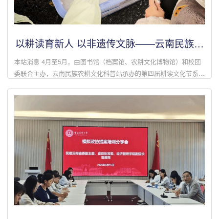
以耕读育新人 以非遗传文脉——云南民族农
耕文化科普站系列体验活动点亮第四届耕读
本站消息 4月至5月，由图书馆（档案馆、农耕文化博物馆）和校团
文化节
委联合主办，云南民族农耕文化科普站承办的第四届耕读文化节系列
体验活动顺利开展，吸引了全校众多学子踊跃参与，让同学们在动手
实践中感受传统技艺...