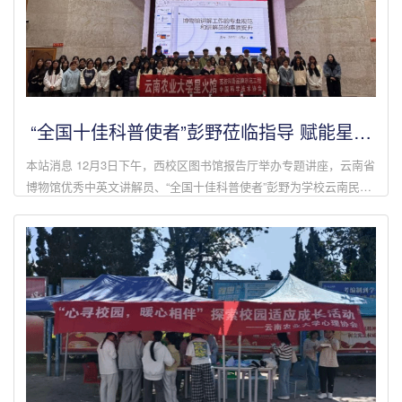
“全国十佳科普使者”彭野莅临指导 赋能星火
馆科普讲解队伍建设
本站消息 12月3日下午，西校区图书馆报告厅举办专题讲座，云南省
博物馆优秀中英文讲解员、“全国十佳科普使者”彭野为学校云南民族
农耕文化科普站、校史馆等星火馆讲解员授课。彭野围绕讲解形象呈
现、专业能力培...