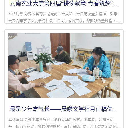
云南农业大学第四届“耕读献策 青春筑梦”学
生模拟政协提案大赛圆满落幕
本站消息 为深入学习贯彻党的二十大和二十届历次全会精神，引导
云农青年学子深度参与社会主义民主政治实践，深刻领悟全过程人民
民主的丰富内涵，基层团建中心于近日顺利开展云南农业大学第四届
“耕读献策 青春筑...
最是少年意气长——晨曦文学社月征稿优秀
作品展示
本站消息 最是少年意气扬，敢以韶华赴远方。少年者，如朝日初
升，似百卉萌动，怀揣滚烫理想，肩扛满腔热忱，以无畏之姿踏浪而