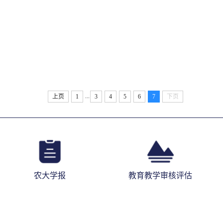
...
上页
1
3
4
5
6
7
下页
农大学报
教育教学审核评估