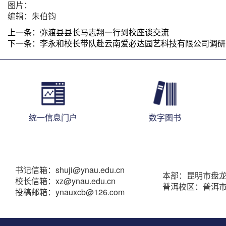
图片：
编辑：朱伯钧
上一条：
弥渡县县长马志翔一行到校座谈交流
下一条：
李永和校长带队赴云南爱必达园艺科技有限公司调研
统一信息门户
数字图书
书记信箱：shuji@ynau.edu.cn
本部：昆明市盘龙区
校长信箱：xz@ynau.edu.cn
普洱校区：普洱市
投稿邮箱：ynauxcb@126.com