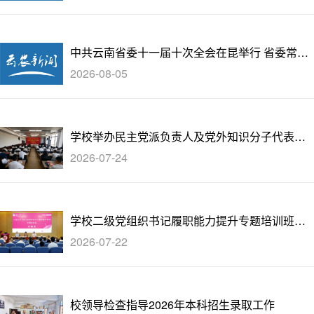
中共云南省委十一届十次全会在昆举行 省委常委
会主持会议 省委书记王宁讲话
2026-08-05
学校举办民主党派负责人及党外知识分子代表示
范培训班
2026-07-24
学校二级党组织书记履职能力提升专题培训班在
深圳大学开班
2026-07-22
校领导检查指导2026年本科招生录取工作