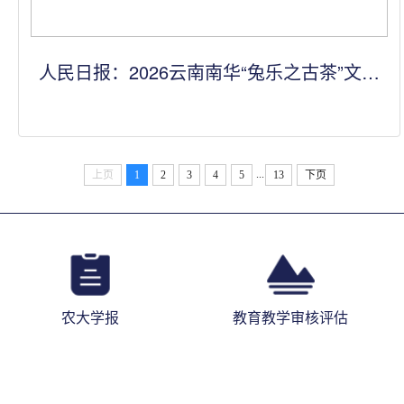
人民日报：2026云南南华“兔乐之古茶”文化
宣传推介活动成功举办
...
上页
1
2
3
4
5
13
下页
农大学报
教育教学审核评估