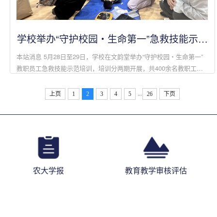
学校举办“守护校园・生命第一”急救技能示范
培训
本站消息 5月28日至29日，学校在文韵堂举办“守护校园・生命第一”
教职员工急救技能示范培训，培训分两期开展，共400余名教职工参
加培训。培训采用“理论精讲+专业示范+分组实操+一对一纠错”的立
体化教学模式，...
...
上页
1
2
3
4
5
26
下页
农大学报
教育教学审核评估