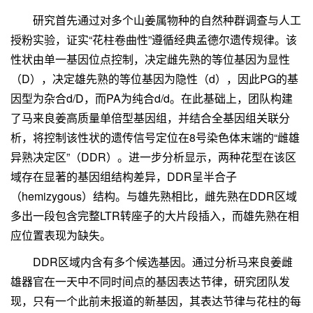
研究首先通过对多个山姜属物种的自然种群调查与人工
授粉实验，证实“花柱卷曲性”遵循经典孟德尔遗传规律。该
性状由单一基因位点控制，决定雌先熟的等位基因为显性
（D），决定雄先熟的等位基因为隐性（d），因此PG的基
因型为杂合d/D，而PA为纯合d/d。在此基础上，团队构建
了马来良姜高质量单倍型基因组，并结合全基因组关联分
析，将控制该性状的遗传信号定位在8号染色体末端的“雌雄
异熟决定区”（DDR）。进一步分析显示，两种花型在该区
域存在显著的基因组结构差异，DDR呈半合子
（hemizygous）结构。与雄先熟相比，雌先熟在DDR区域
多出一段包含完整LTR转座子的大片段插入，而雄先熟在相
应位置表现为缺失。
DDR区域内含有多个候选基因。通过分析马来良姜雌
雄器官在一天中不同时间点的基因表达节律，研究团队发
现，只有一个此前未报道的新基因，其表达节律与花柱的每