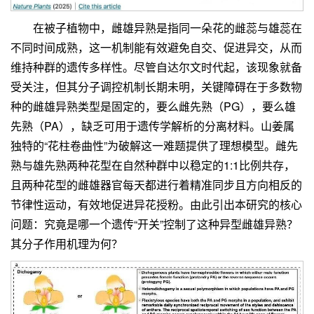
在被子植物中，雌雄异熟是指同一朵花的雌蕊与雄蕊在
不同时间成熟，这一机制能有效避免自交、促进异交，从而
维持种群的遗传多样性。尽管自达尔文时代起，该现象就备
受关注，但其分子调控机制长期未明，关键障碍在于多数物
种的雌雄异熟类型是固定的，要么雌先熟（PG），要么雄
先熟（PA），缺乏可用于遗传学解析的分离材料。山姜属
独特的“花柱卷曲性”为破解这一难题提供了理想模型。雌先
熟与雄先熟两种花型在自然种群中以稳定的1:1比例共存，
且两种花型的雌雄器官每天都进行着精准同步且方向相反的
节律性运动，有效地促进异花授粉。由此引出本研究的核心
问题：究竟是哪一个遗传“开关”控制了这种异型雌雄异熟？
其分子作用机理为何？