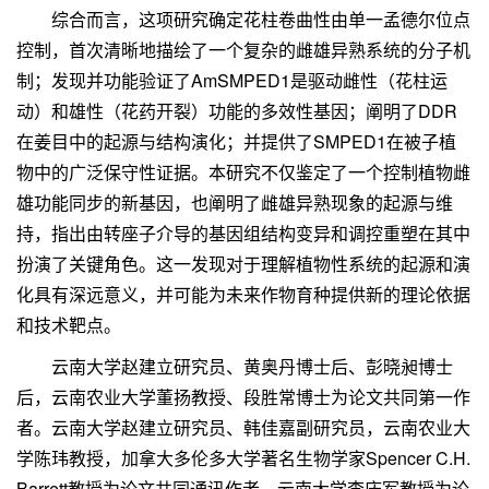
综合而言，这项研究确定花柱卷曲性由单一孟德尔位点
控制，首次清晰地描绘了一个复杂的雌雄异熟系统的分子机
制；发现并功能验证了AmSMPED1是驱动雌性（花柱运
动）和雄性（花药开裂）功能的多效性基因；阐明了DDR
在姜目中的起源与结构演化；并提供了SMPED1在被子植
物中的广泛保守性证据。本研究不仅鉴定了一个控制植物雌
雄功能同步的新基因，也阐明了雌雄异熟现象的起源与维
持，指出由转座子介导的基因组结构变异和调控重塑在其中
扮演了关键角色。这一发现对于理解植物性系统的起源和演
化具有深远意义，并可能为未来作物育种提供新的理论依据
和技术靶点。
云南大学赵建立研究员、黄奥丹博士后、彭晓昶博士
后，云南农业大学董扬教授、段胜常博士为论文共同第一作
者。云南大学赵建立研究员、韩佳嘉副研究员，云南农业大
学陈玮教授，加拿大多伦多大学著名生物学家Spencer C.H.
Barrett教授为论文共同通讯作者，云南大学李庆军教授为论