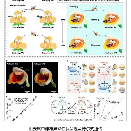
山姜属中雌雄异熟性状呈现孟德尔式遗传