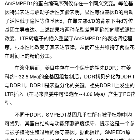
AmSMPED1的蛋白编码序列仅存在一个同义突变。等位基
因特异表达与启动子活性实验表明，显性等位基因D的启动
子活性低于隐性等位基因d，在雌先熟d/D的背景下由d等位
基因主导表达。上述结果将两种花型差异明确指向顺式调控
改变，LTR转座子的插入重塑了AmSMPED1的表达调控程
序，根本性地改变了其表达节律，从而产生并维持了两型花
在时间上的精确分工。
在演化层面，姜目中存在一个保守的祖先DDR；在姜
科约∼32.5 Mya的全基因组复制后，DDR拷贝分化为DDR I
与DDR II。DDR II是表型分化的关键，祖先DDR II上发生的
LTR插入（在马来良姜中可追溯至∼4.06 Mya）产生了PG花
型。
不同于DDR，SMPED1基因几乎在所有被子植物中均
可找到，其蛋白结构与功能预测高度保守，提示这是一个参
与被子植物生殖过程的保守基因。据此提出，SMPED1原