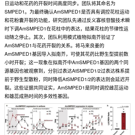
日运动和花药的开裂时间高度同步。团队将其命名为
SMPED1。为最终确认AmSMPED1是否具有调控花柱运动
和花粉囊开裂的功能，研究团队先通过反义寡核苷酸技术瞬
时下调AmSMPED1在花柱中的表达，结果花柱的节律性运
动随之停止。其次，团队利用模式植物拟南芥验证了
AmSMPED1与花药开裂的关系。将马来良姜的
AmSMPED1基因导入拟南芥，可使其花药比野生型提前数
小时开裂；这一现象在拟南芥中AmSMPED1基因的两个同
源基因也被观察到，分别过表达AtSMPED1/2过表达株系提
前于野生型散粉，同时降低AtSMPED1/2的表达则会延迟开
裂。这些证据共同证实，AmSMPED1是同时调控雌蕊运动
和雄蕊成熟时间的多效性基因。