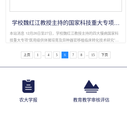
学校魏红江教授主持的国家科技重大专项正
式启动
本站消息 12月26日至27日，学校魏红江教授主持的四大慢病国家科
技重大专项“医用级供体猪培育及异种器官移植临床转化技术研究”系
列会议在学校召开，含项目启动会、财务培训会、分组讨论会、专家
咨询会及课题整体...
...
...
上页
1
4
5
6
7
8
15
下页
农大学报
教育教学审核评估